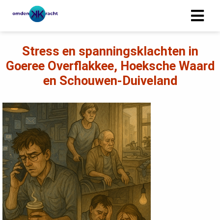
Stress en spanningsklachten in
Goeree Overflakkee, Hoeksche Waard
en Schouwen-Duiveland