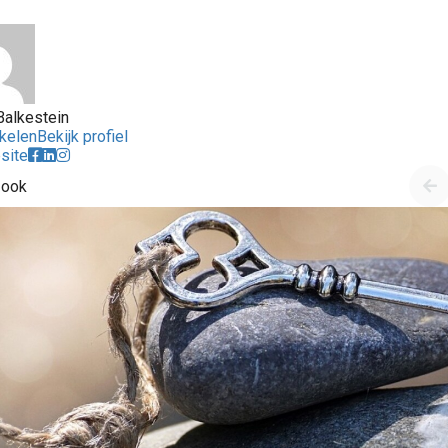
Balkestein
ikelen
Bekijk profiel
site
 ook