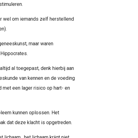
stimuleren.
ar wel om iemands zelf herstellend
en).
e geneeskunst, maar waren
n Hippocrates.
ltijd al toegepast, denk hierbij aan
eeskunde van kennen en de voeding
met een lager risico op hart- en
obleem kunnen oplossen. Het
ak dat deze klacht is opgetreden.
 lichaam, het lichaam krijgt niet