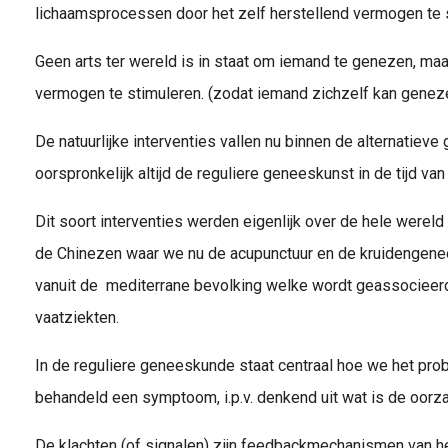
lichaamsprocessen door het zelf herstellend vermogen te 
Geen arts ter wereld is in staat om iemand te genezen, ma
vermogen te stimuleren. (zodat iemand zichzelf kan genez
De natuurlijke interventies vallen nu binnen de alternatiev
oorspronkelijk altijd de reguliere geneeskunst in de tijd va
Dit soort interventies werden eigenlijk over de hele wereld a
de Chinezen waar we nu de acupunctuur en de kruidengen
vanuit de mediterrane bevolking welke wordt geassocieerd 
vaatziekten.
In de reguliere geneeskunde staat centraal hoe we het pr
behandeld een symptoom, i.p.v. denkend uit wat is de oorza
De klachten (of signalen) zijn feedbackmechanismen van het