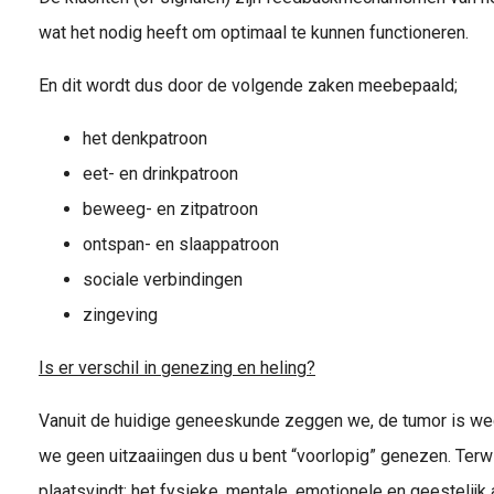
wat het nodig heeft om optimaal te kunnen functioneren.
En dit wordt dus door de volgende zaken meebepaald;
het denkpatroon
eet- en drinkpatroon
beweeg- en zitpatroon
ontspan- en slaappatroon
sociale verbindingen
zingeving
Is er verschil in genezing en heling?
Vanuit de huidige geneeskunde zeggen we, de tumor is w
we geen uitzaaiingen dus u bent “voorlopig” genezen. Terwi
plaatsvindt; het fysieke, mentale, emotionele en geestelijk 