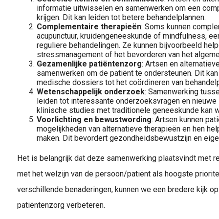
informatie uitwisselen en samenwerken om een compl
krijgen. Dit kan leiden tot betere behandelplannen.
Complementaire therapieën
: Soms kunnen complem
acupunctuur, kruidengeneeskunde of mindfulness, een
reguliere behandelingen. Ze kunnen bijvoorbeeld helpen
stressmanagement of het bevorderen van het algeme
Gezamenlijke patiëntenzorg
: Artsen en alternatie
samenwerken om de patiënt te ondersteunen. Dit kan 
medische dossiers tot het coördineren van behandel
Wetenschappelijk onderzoek
: Samenwerking tussen
leiden tot interessante onderzoeksvragen en nieuwe 
klinische studies met traditionele geneeskunde kan w
Voorlichting en bewustwording
: Artsen kunnen pat
mogelijkheden van alternatieve therapieën en hen h
maken. Dit bevordert gezondheidsbewustzijn en eigen
Het is belangrijk dat deze samenwerking plaatsvindt met r
met het welzijn van de persoon/patiënt als hoogste priorite
verschillende benaderingen, kunnen we een bredere kijk o
patiëntenzorg verbeteren.